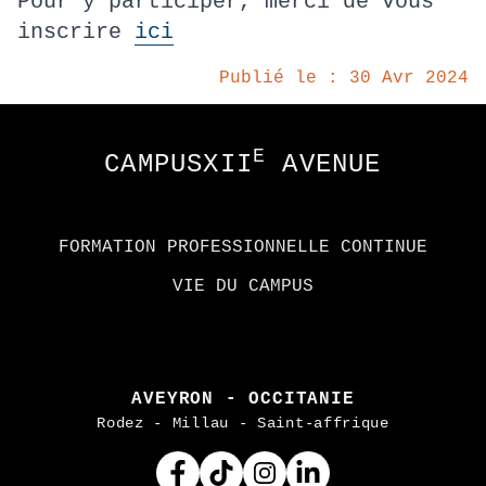
Pour y participer, merci de vous
inscrire
ici
Publié le : 30 Avr 2024
Footer
E
CAMPUSXII
AVENUE
FORMATION PROFESSIONNELLE CONTINUE
VIE DU CAMPUS
AVEYRON - OCCITANIE
Rodez - Millau - Saint-affrique
Facebook
Tiktok
Instagram
Linkedin