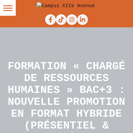
Facebook
Tiktok
Instagram
Linkedin
FORMATION « CHARGÉ
DE RESSOURCES
HUMAINES » BAC+3 :
NOUVELLE PROMOTION
EN FORMAT HYBRIDE
(PRÉSENTIEL &