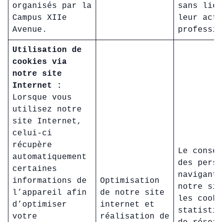
organisés par la
sans lie
Campus XIIe
leur act
Avenue.
professi
Utilisation de
cookies via
notre site
Internet :
Lorsque vous
utilisez notre
site Internet,
celui-ci
récupère
Le conse
automatiquement
des pers
certaines
navigant
informations de
Optimisation
notre si
l’appareil afin
de notre site
les cook
d’optimiser
internet et
statisti
votre
réalisation de