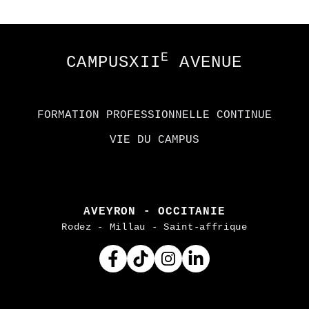
Footer
E
CAMPUSXII
AVENUE
FORMATION PROFESSIONNELLE CONTINUE
VIE DU CAMPUS
AVEYRON - OCCITANIE
Rodez - Millau - Saint-affrique
Facebook
Tiktok
Instagram
Linkedin