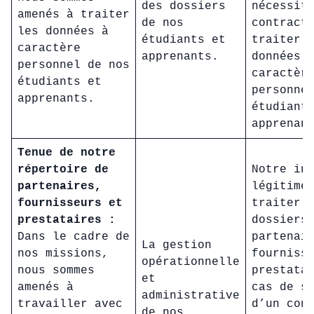
des dossiers
nécessit
amenés à traiter
de nos
contract
les données à
étudiants et
traiter 
caractère
apprenants.
données 
personnel de nos
caractèr
étudiants et
personne
apprenants.
étudiant
apprena
Tenue de notre
répertoire de
Notre in
partenaires,
légitime
fournisseurs et
traiter 
prestataires :
dossiers
Dans le cadre de
partenai
La gestion
nos missions,
fourniss
opérationnelle
nous sommes
prestata
et
amenés à
cas de s
administrative
travailler avec
d’un con
de nos