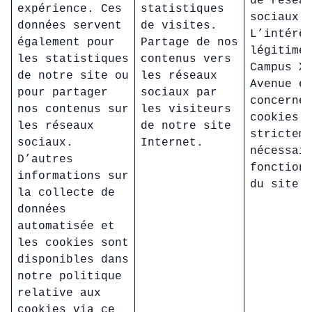
de résea
expérience. Ces
statistiques
sociaux.
données servent
de visites.
L’intérê
également pour
Partage de nos
légitime
les statistiques
contenus vers
Campus X
de notre site ou
les réseaux
Avenue e
pour partager
sociaux par
concerne
nos contenus sur
les visiteurs
cookies
les réseaux
de notre site
strictem
sociaux.
Internet.
nécessai
D’autres
fonction
informations sur
du site.
la collecte de
données
automatisée et
les cookies sont
disponibles dans
notre politique
relative aux
cookies via ce