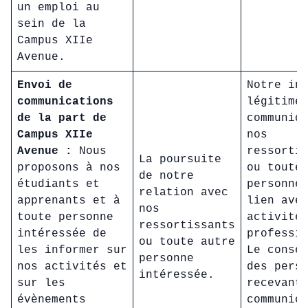
un emploi au
sein de la
Campus XIIe
Avenue.
Envoi de
Notre in
communications
légitime
de la part de
communiq
Campus XIIe
nos
Avenue :
Nous
ressorti
La poursuite
proposons à nos
ou toute
de notre
étudiants et
personne
relation avec
apprenants et à
lien ave
nos
toute personne
activité
ressortissants
intéressée de
professi
ou toute autre
les informer sur
Le conse
personne
nos activités et
des pers
intéressée.
sur les
recevant
évènements
communic