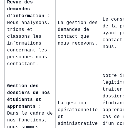
Revue des
demandes
d’information :
Le conse
Nous analysons,
La gestion des
de la pe
trions et
demandes de
ayant pr
classons les
contact que
contact 
informations
nous recevons.
nous.
concernant les
personnes nous
contactant.
Notre in
légitime
Gestion des
traiter 
dossiers de nos
dossiers
étudiants et
La gestion
étudiant
apprenants :
opérationnelle
apprenan
Dans le cadre de
et
cas de s
nos fonctions,
administrative
d’un con
nous sommes