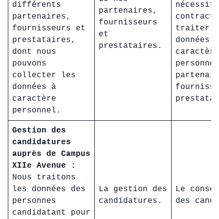
différents
nécessit
partenaires,
partenaires,
contract
fournisseurs
fournisseurs et
traiter 
et
prestataires,
données 
prestataires.
dont nous
caractèr
pouvons
personne
collecter les
partenai
données à
fourniss
caractère
prestata
personnel.
Gestion des
candidatures
auprès de Campus
XIIe Avenue :
Nous traitons
les données des
La gestion des
Le conse
personnes
candidatures.
des cand
candidatant pour