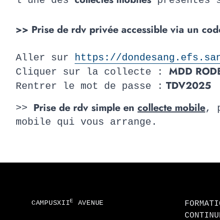
l’une des
présentes s
>> Prise de rdv privée accessible via un co
Aller sur
https://dondesang.efs.sa
MDD RODE
Cliquer sur la collecte :
TDV2025
Rentrer le mot de passe :
Prise de rdv simple en
collecte mobile
>>
, 
mobile qui vous arrange.
Footer
E
CAMPUSXII
AVENUE
FORMATI
CONTINU