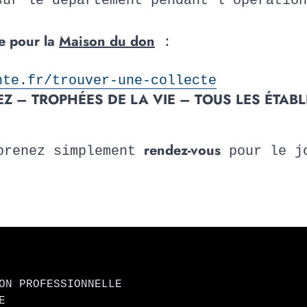
ur le département pendant l’opération
de pour la
Maison du don
:
nte.fr/trouver-une-collecte
Z – TROPHÉES DE LA VIE – TOUS LES ÉTAB
rendez-vous
prenez simplement
pour le jo
ON PROFESSIONNELLE
E