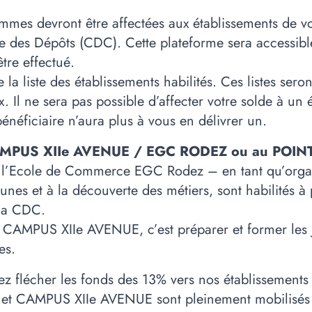
mmes devront être affectées aux établissements de vo
se des Dépôts (CDC). Cette plateforme sera accessib
tre effectué.
a liste des établissements habilités. Ces listes sero
x. Il ne sera pas possible d’affecter votre solde à un
bénéficiaire n’aura plus à vous en délivrer un.
à CAMPUS XIIe AVENUE / EGC RODEZ ou au POIN
 l’Ecole de Commerce EGC Rodez – en tant qu’organis
es et à la découverte des métiers, sont habilités à 
 la CDC.
AMPUS XIIe AVENUE, c’est préparer et former les je
es.
z flécher les fonds des 13% vers nos établissements h
N et CAMPUS XIIe AVENUE sont pleinement mobilisé