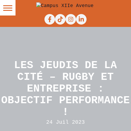
Facebook
Tiktok
Instagram
Linkedin
LES JEUDIS DE LA
CITÉ – RUGBY ET
ENTREPRISE :
OBJECTIF PERFORMANCE
!
24 Juil 2023