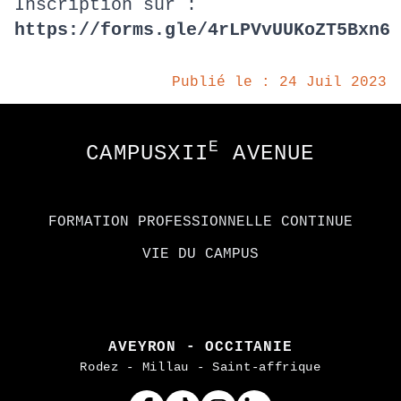
Inscription sur :
https://forms.gle/4rLPVvUUKoZT5Bxn6
Publié le : 24 Juil 2023
Footer
E
CAMPUSXII
AVENUE
FORMATION PROFESSIONNELLE CONTINUE
VIE DU CAMPUS
AVEYRON - OCCITANIE
Rodez - Millau - Saint-affrique