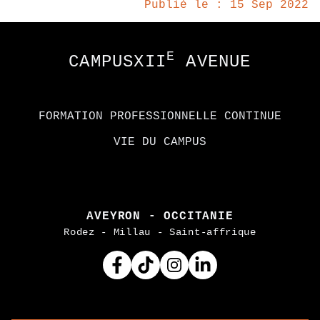
Publié le : 15 Sep 2022
Footer
E
CAMPUSXII
AVENUE
FORMATION PROFESSIONNELLE CONTINUE
VIE DU CAMPUS
AVEYRON - OCCITANIE
Rodez - Millau - Saint-affrique
Facebook
Tiktok
Instagram
Linkedin