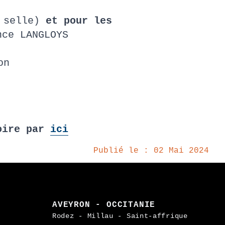
 selle)
et pour les
nce LANGLOYS
ron
toire par
ici
Publié le : 02 Mai 2024
AVEYRON - OCCITANIE
Rodez - Millau - Saint-affrique