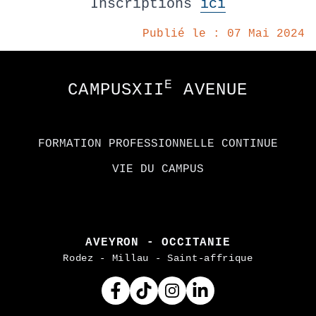
Inscriptions
ici
Publié le : 07 Mai 2024
Footer
E
CAMPUSXII
AVENUE
FORMATION PROFESSIONNELLE CONTINUE
VIE DU CAMPUS
AVEYRON - OCCITANIE
Rodez - Millau - Saint-affrique
Facebook
Tiktok
Instagram
Linkedin