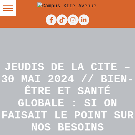
Facebook
Tiktok
Instagram
Linkedin
JEUDIS DE LA CITE –
30 MAI 2024 // BIEN-
ÊTRE ET SANTÉ
GLOBALE : SI ON
FAISAIT LE POINT SUR
NOS BESOINS