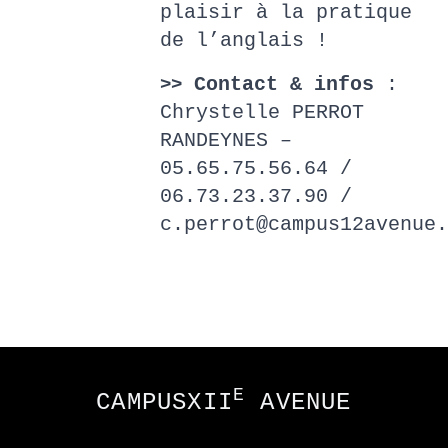
plaisir à la pratique
de l’anglais !
Contact & infos
:
>>
Chrystelle PERROT
RANDEYNES –
05.65.75.56.64 /
06.73.23.37.90 /
c.perrot@campus12avenue.
Footer
E
CAMPUSXII
AVENUE