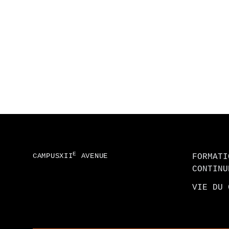
Footer
E
CAMPUSXII
AVENUE
FORMATI
CONTINU
VIE DU 