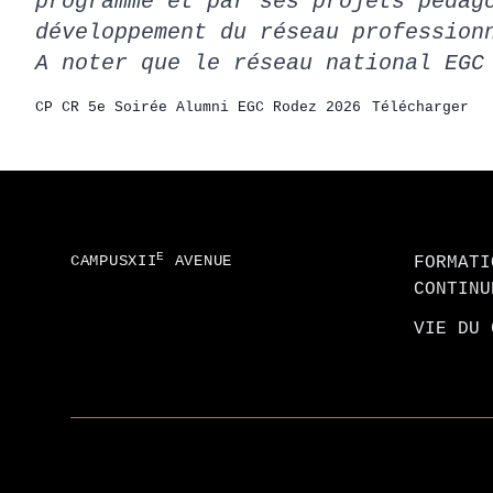
programme et par ses projets pédag
développement du réseau profession
A noter que le réseau national EGC
CP CR 5e Soirée Alumni EGC Rodez 2026
Télécharger
Footer
E
CAMPUSXII
AVENUE
FORMATI
CONTINU
VIE DU 