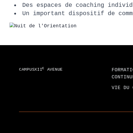
Des espaces de coaching indivi
Un important dispositif de com
Footer
E
CAMPUSXII
AVENUE
FORMATI
CONTINU
VIE DU 