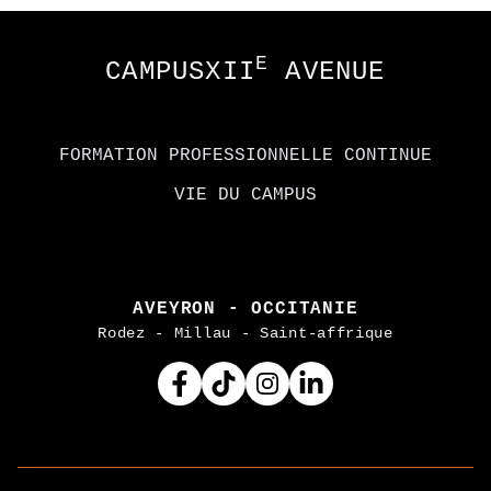
Footer
E
CAMPUSXII
AVENUE
FORMATION PROFESSIONNELLE CONTINUE
VIE DU CAMPUS
AVEYRON - OCCITANIE
Rodez - Millau - Saint-affrique
Facebook
Tiktok
Instagram
Linkedin